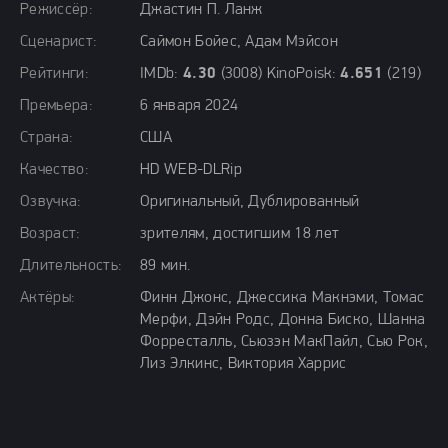
Режиссёр:
Джастин П. Ланж
Сценарист:
Саймон Бойес, Адам Мэйсон
Рейтинги:
IMDb:
4.30
(3008) KinoPoisk:
4.651
(219)
Премьера:
6 января 2024
Страна:
США
Качество:
HD WEB-DLRip
Озвучка:
Оригинальный, Дублированный
Возраст:
зрителям, достигшим 18 лет
Длительность:
89 мин.
Актёры:
Финн Джонс, Джессика Макнэми, Томас
Мерфи, Дэйн Родс, Донна Биско, Шанна
Форресталль, Сьюзэн МакПайл, Сью Рок,
Лиз Элкинс, Виктория Харрис