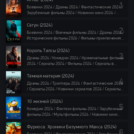
Боевики 2024 / Драмы 2024 / Фантастические 2024 /
Зарубежные фильмы 2024 / Новинки кино 2024 /
Последние фильмы 2024 / Фильмы лета 2024 /
Фильмы 4K / Фильмы 2024 / Популярные фильмы /
Сёгун (2024)
Смотреть фильмы онлайн
Боевики 2024 / Военные фильмы 2024 / Драмы 2024 /
118 мин.
Исторические фильмы 2024 / Фильмы-приключения
2024 / Сериалы 2024 / Новинки сериалов 2024 /
Сериалы 4K / Фильмы 2024 / Сериалы в озвучке
Король Талсы (2024)
TVShows / Сериалы в озвучке LostFilm / Сериалы в
Драмы 2024 / Комедии 2024 / Криминальные фильмы
озвучке HDrezka Studio / Смотреть фильмы онлайн
2024 / Сериалы 2024 / Фильмы 2024 / Сериалы в
все серии по 45 минут
озвучке TVShows / Сериалы в озвучке LostFilm /
Сериалы в озвучке HDrezka Studio / Смотреть фильмы
Тёмная материя (2024)
онлайн
Драмы 2024 / Триллеры 2024 / Фантастические 2024
40 мин
/ Сериалы 2024 / Новинки сериалов 2024 / Сериалы
4K / Фильмы 2024 / Сериалы в озвучке TVShows /
Сериалы в озвучке LostFilm / Сериалы в озвучке
10 жизней (2024)
HDrezka Studio / Смотреть фильмы онлайн
Комедии 2024 / Фэнтези фильмы 2024 / Зарубежные
все серии по 45 мин.
фильмы 2024 / Мультфильмы 2024 / Новинки кино
2024 / Последние фильмы 2024 / Фильмы весны 2024
/ Фильмы 2024 / Популярные фильмы / Смотреть
Фуриоса: Хроники Безумного Макса (2024)
фильмы онлайн