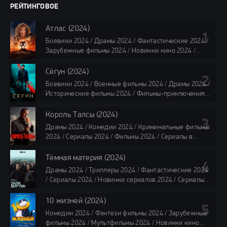
РЕЙТИНГОВОЕ
Атлас (2024)
Боевики 2024 / Драмы 2024 / Фантастические 2024 /
Зарубежные фильмы 2024 / Новинки кино 2024 /
Последние фильмы 2024 / Фильмы лета 2024 /
Фильмы 4K / Фильмы 2024 / Популярные фильмы /
Сёгун (2024)
Смотреть фильмы онлайн
Боевики 2024 / Военные фильмы 2024 / Драмы 2024 /
118 мин.
Исторические фильмы 2024 / Фильмы-приключения
2024 / Сериалы 2024 / Новинки сериалов 2024 /
Сериалы 4K / Фильмы 2024 / Сериалы в озвучке
Король Талсы (2024)
TVShows / Сериалы в озвучке LostFilm / Сериалы в
Драмы 2024 / Комедии 2024 / Криминальные фильмы
озвучке HDrezka Studio / Смотреть фильмы онлайн
2024 / Сериалы 2024 / Фильмы 2024 / Сериалы в
все серии по 45 минут
озвучке TVShows / Сериалы в озвучке LostFilm /
Сериалы в озвучке HDrezka Studio / Смотреть фильмы
Тёмная материя (2024)
онлайн
Драмы 2024 / Триллеры 2024 / Фантастические 2024
40 мин
/ Сериалы 2024 / Новинки сериалов 2024 / Сериалы
4K / Фильмы 2024 / Сериалы в озвучке TVShows /
Сериалы в озвучке LostFilm / Сериалы в озвучке
10 жизней (2024)
HDrezka Studio / Смотреть фильмы онлайн
Комедии 2024 / Фэнтези фильмы 2024 / Зарубежные
все серии по 45 мин.
фильмы 2024 / Мультфильмы 2024 / Новинки кино