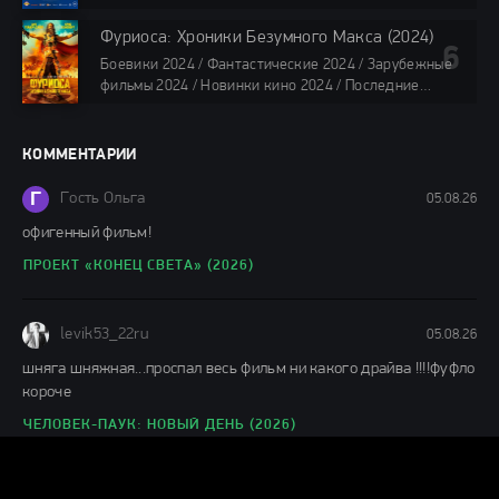
2024 / Последние фильмы 2024 / Фильмы весны 2024
/ Фильмы 2024 / Популярные фильмы / Смотреть
Фуриоса: Хроники Безумного Макса (2024)
фильмы онлайн
Боевики 2024 / Фантастические 2024 / Зарубежные
88 мин.
фильмы 2024 / Новинки кино 2024 / Последние
фильмы 2024 / Фильмы лета 2024 / Фильмы 4K /
Фильмы 2024 / Популярные фильмы / Смотреть
фильмы онлайн
КОММЕНТАРИИ
148 мин.
Г
Гость Ольга
05.08.26
офигенный фильм!
ПРОЕКТ «КОНЕЦ СВЕТА» (2026)
levik53_22ru
05.08.26
шняга шняжная...проспал весь фильм ни какого драйва !!!!фуфло
короче
ЧЕЛОВЕК-ПАУК: НОВЫЙ ДЕНЬ (2026)
Н
ник
04.08.26