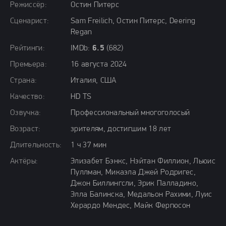
Режиссёр:
Остин Питерс
Сценарист:
Sam Freilich, Остин Питерс, Deering
Regan
Рейтинги:
IMDb:
6.5
(682)
Премьера:
16 августа 2024
Страна:
Италия, США
Качество:
HD TS
Озвучка:
Профессиональный многоголосый
Возраст:
зрителям, достигшим 18 лет
Длительность:
1 ч 37 мин
Актёры:
Элизабет Бэнкс, Нэйтан Филлион, Льюис
Пуллман, Микаэла Джей Родригес,
Джон Биллингсли, Эрик Палладино,
Элла Балинска, Медальон Рахими, Луис
Херардо Мендес, Майк Фергюсон