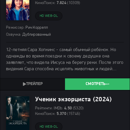
КиноПоиск:
7.824
(10309)
HD WEB-DL
Режиссер:
Рич Коррелл
Озвучка:
Дублированный
12-летняя Сара Хопкинс - самый обычный ребёнок. Но
однажды во время поездки к своему дедушке она
заявляет, что видела Иисуса на берегу реки. После этого
видения Сара способна исцелять животных и людей.
Вскоре все местные жители и даже пресса хотят узнать
как можно больше об этой маленькой девочке,
СМОТРЕТЬ
Ученик экзорциста (2024)
Рейтинги:
IMDb:
4.50
(5320)
КиноПоиск:
5.370
(15746)
HD WEB-DL