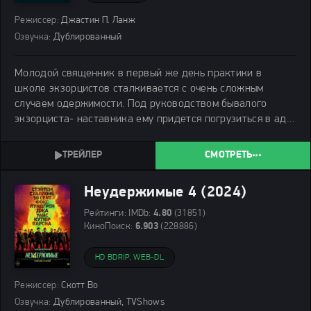
Режиссер:
Джастин П. Ланж
Озвучка:
Дублированный
Молодой священник в первый же день практики в
школе экзорцистов сталкивается с очень сложным
случаем одержимости. Под руководством бывалого
экзорциста- наставника ему придется погрузиться в ад
на земле, столкнуться с собственными демонами и
разобраться, почему одержимость распространяется как
СМОТРЕТЬ
Неудержимые 4 (2024)
Рейтинги:
IMDb:
4.80
(31851)
КиноПоиск:
6.903
(228886)
HD BDRIP, WEB-DL
Режиссер:
Скотт Во
Озвучка:
Дублированный, TVShows