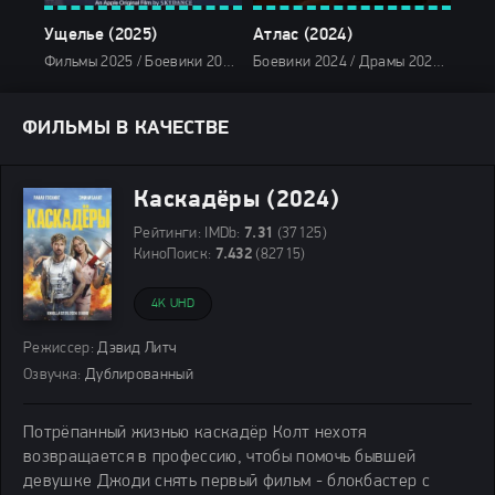
Ущелье (2025)
Атлас (2024)
Сёгу
Фильмы 2025 / Боевики 2025 / Мелодрамы 2025 / Фильмы-приключения 2025 / Ужасы 2025 / Фантастические 2025 / Зарубежные фильмы 2025 / Новинки кино 2025 / Последние фильмы 2025 / Популярные фильмы / Смотреть фильмы онлайн
Боевики 2024 / Драмы 2024 / Фантастические 2024 / Зарубежные фильмы 2024 / Новинки кино 2024 / Последние фильмы 2024 / Фильмы лета 2024 / Фильмы 4K / Фильмы 2024 / Популярные фильмы / Смотреть фильмы онлайн
ФИЛЬМЫ В КАЧЕСТВЕ
Каскадёры (2024)
Рейтинги:
IMDb:
7.31
(37125)
КиноПоиск:
7.432
(82715)
4K UHD
Режиссер:
Дэвид Литч
Озвучка:
Дублированный
Потрёпанный жизнью каскадёр Колт нехотя
возвращается в профессию, чтобы помочь бывшей
девушке Джоди снять первый фильм - блокбастер с