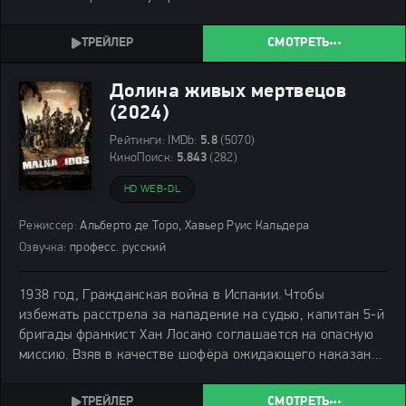
СМОТРЕТЬ
Долина живых мертвецов
(2024)
Рейтинги:
IMDb:
5.8
(5070)
КиноПоиск:
5.843
(282)
HD WEB-DL
Режиссер:
Альберто де Торо, Хавьер Руис Кальдера
Озвучка:
професс. русский
1938 год, Гражданская война в Испании. Чтобы
избежать расстрела за нападение на судью, капитан 5-й
бригады франкист Хан Лосано соглашается на опасную
миссию. Взяв в качестве шофёра ожидающего наказания
молодого дезертира, он отправляется через лесную
местность доставить важную депешу. По пути они
СМОТРЕТЬ