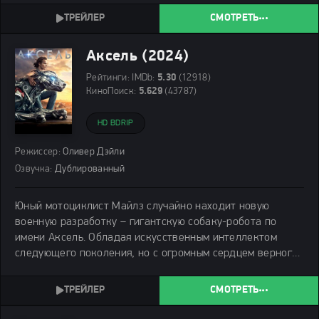
СМОТРЕТЬ
Аксель (2024)
Рейтинги:
IMDb:
5.30
(12918)
КиноПоиск:
5.629
(43787)
HD BDRIP
Режиссер:
Оливер Дэйли
Озвучка:
Дублированный
Юный мотоциклист Майлз случайно находит новую
военную разработку – гигантскую собаку-робота по
имени Аксель. Обладая искусственным интеллектом
следующего поколения, но с огромным сердцем верного
пса, Аксель быстро становится лучшим другом парня. Но
военные не намерены просто так отказаться от
СМОТРЕТЬ