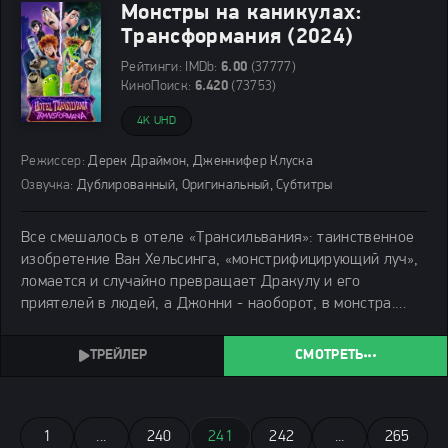
Монстры на каникулах:
Трансформания (2024)
Рейтинги:
IMDb:
6.00
(37777)
КиноПоиск:
6.420
(73753)
4K UHD
Режиссер:
Дерек Драймон, Дженнифер Клуска
Озвучка:
Дублированный, Оригинальный, Субтитры
Все смешалось в отеле «Трансильвания»: таинственное
изобретение Ван Хельсинга, «монстрифицирующий луч»,
ломается и случайно превращает Дракулу и его
приятелей в людей, а Джонни - наоборот, в монстра.
Лишенные своих способностей и привычного облика
Драк с друзьями и Джонни, с неожиданным
СМОТРЕТЬ
1
...
240
241
242
...
265