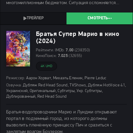
многомиллионным бюджетом. Ситуация осложняется
пропажей исполнителя главной роли.
СМОТРЕТЬ
Братья Супер Марио в кино
(2024)
Рейтинги:
IMDb:
7.00
(238350)
КиноПоиск:
7.025
(32655)
4K UHD
Режиссер:
Аарон Хорват, Михаэль Еленик, Pierre Leduc
Озвучка:
Дубляж Red Head Sound, TVShows, Дубляж HotVoice 41,
Украинский, Оригинальный, Субтитры, Укр. Субтитры,
Дублированный, Red Head Sound
Братья-водопроводчики Марио и Луиджи открывают
портал в подземный город, из которого должны
вызволить пленённую принцессу Пич и сразиться с
заклятым врагом Боузером.